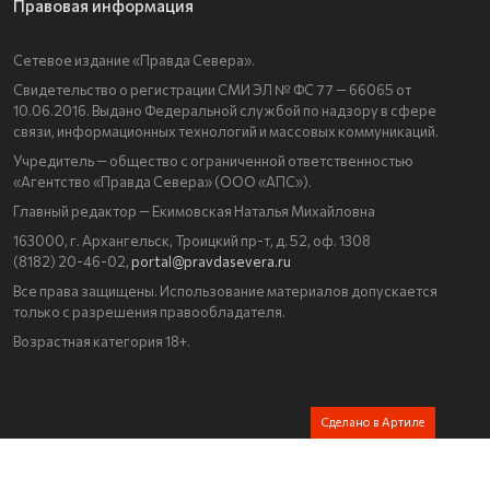
Правовая информация
Сетевое издание «Правда Севера».
Свидетельство о регистрации СМИ ЭЛ № ФС 77 — 66065 от
10.06.2016. Выдано Федеральной службой по надзору в сфере
связи, информационных технологий и массовых коммуникаций.
Учредитель — общество с ограниченной ответственностью
«Агентство «Правда Севера» (ООО «АПС»).
Главный редактор — Екимовская Наталья Михайловна
163000, г. Архангельск, Троицкий пр-т, д. 52, оф. 1308
(8182) 20-46-02,
portal@pravdasevera.ru
Все права защищены. Использование материалов допускается
только с разрешения правообладателя.
Возрастная категория 18+.
Сделано в Артиле