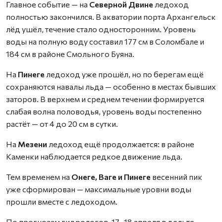
Главное событие — на
Северной Двине
ледоход
полностью закончился. В акватории порта Архангельск
лёд ушёл, течение стало односторонним. Уровень
воды на полную воду составил 177 см в Соломбале и
184 см в районе Смольного Буяна.
На
Пинеге
ледоход уже прошёл, но по берегам ещё
сохраняются навалы льда — особенно в местах бывших
заторов. В верхнем и среднем течении формируется
слабая волна половодья, уровень воды постепенно
растёт — от 4 до 20 см в сутки.
На
Мезени
ледоход ещё продолжается: в районе
Каменки наблюдается редкое движение льда.
Тем временем на
Онеге, Ваге и Пинеге
весенний пик
уже сформирован — максимальные уровни воды
прошли вместе с ледоходом.
По прогнозам гидрологов, 17–18 апреля в дельте