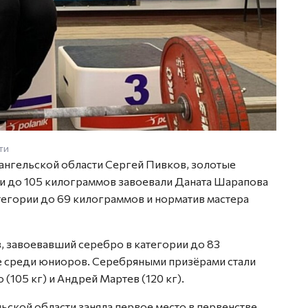
ти
ангельской области Сергей Пивков, золотые
и до 105 килограммов завоевали Даната Шарапова
тегории до 69 килограммов и норматив мастера
 завоевавший серебро в категории до 83
е среди юниоров. Серебряными призёрами стали
 (105 кг) и Андрей Мартев (120 кг).
ской области заняла первое место в первенстве