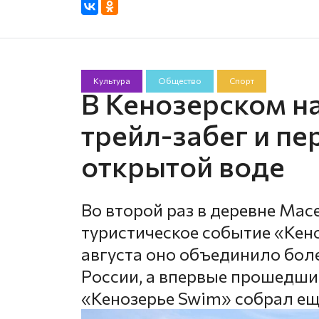
Культура
Общество
Спорт
В Кенозерском н
трейл-забег и пе
открытой воде
Во второй раз в деревне Мас
туристическое событие «Кено
августа оно объединило боле
России, а впервые прошедши
«Кенозерье Swim» собрал ещ