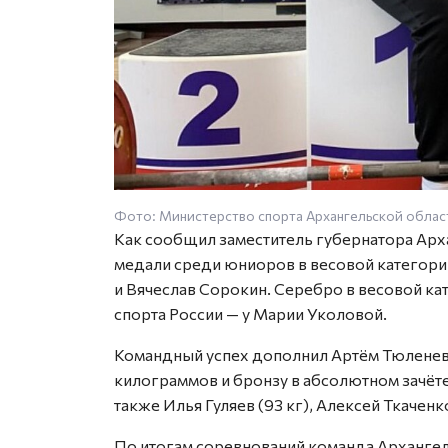
Фото: Министерство спорта Архангельской облас
Как сообщил заместитель губернатора Арх
медали среди юниоров в весовой категори
и Вячеслав Сорокин. Серебро в весовой ка
спорта России — у Марии Уколовой.
Командный успех дополнил Артём Тюленев,
килограммов и бронзу в абсолютном зачёт
также Илья Гуляев (93 кг), Алексей Ткаченко
По итогам соревнований команда Архангель