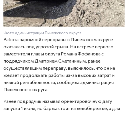
Фото администрации Пинежского округа
Работа паромной переправы в Пинежском округе
оказалась под угрозой срыва. На встрече первого
заместителя главы округа Романа Фофанова с
подрядчиком Дмитрием Сметаниным, ранее
осуществлявшим переправу, выяснилось, что он не
желает продолжать работы из-за высоких затрат и
низкой рентабельности, сообщила администрация
Пинежского округа.
Ранее подрядчик называл ориентировочную дату
запуска 1 июня, но баржа стоит на левобережье, а для
её спуска нужна спецтехника, которой на той стороне
нет. Другие подрядчики, работающие на Пинежье и в