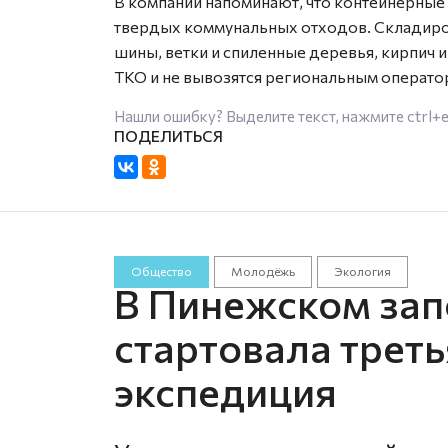
В компании напоминают, что контейнерны
твердых коммунальных отходов. Складиров
шины, ветки и спиленные деревья, кирпич и
ТКО и не вывозятся региональным операто
Нашли ошибку? Выделите текст, нажмите
ctrl+
Общество
Молодёжь
Экология
В Пинежском зап
стартовала треть
экспедиция