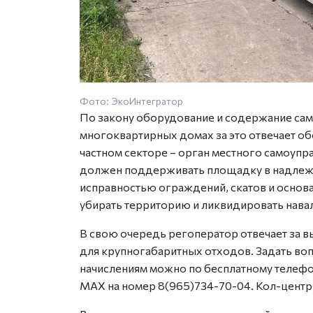
Фото: ЭкоИнтегратор
По закону оборудование и содержание само
многоквартирных домах за это отвечает 
частном секторе – орган местного самоупр
должен поддерживать площадку в надлежа
исправностью ограждений, скатов и основа
убирать территорию и ликвидировать нава
В свою очередь регоператор отвечает за в
для крупногабаритных отходов. Задать во
начислениям можно по бесплатному телефо
MAX на номер 8(965)734-70-04. Кол-центр 