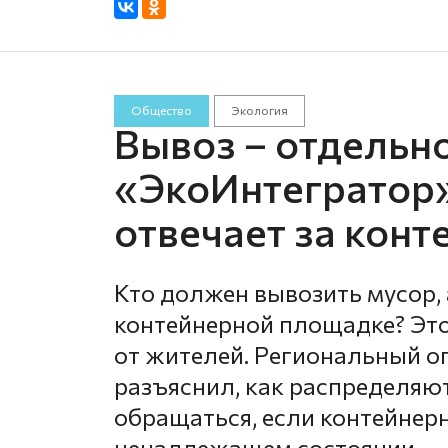
Общество
Экология
Вывоз – отдельно
«ЭкоИнтегратор»
отвечает за кон
Кто должен вывозить мусор, 
контейнерной площадке? Это
от жителей. Региональный о
разъяснил, как распределяют
обращаться, если контейнер
ненадлежащем состоянии.