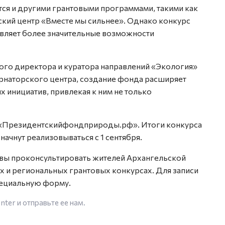
ся и другими грантовыми программами, такими как
ский центр «Вместе мы сильнее». Однако конкурс
ляет более значительные возможности
ого директора и куратора направлений «Экология»
ернаторского центра, создание фонда расширяет
 инициатив, привлекая к ним не только
 «Президентскийфондприроды.рф». Итоги конкурса
начнут реализовываться с 1 сентября.
овы проконсультировать жителей Архангельской
х и региональных грантовых конкурсах. Для записи
пециальную форму.
enter
и отправьте ее нам.