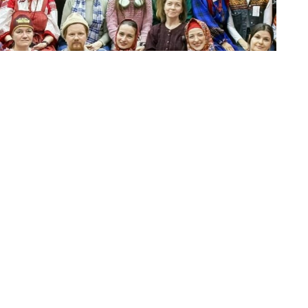
 является организатором фестиваля, на этот раз
тво заявок — 105. И география участников весьма
 исследователи из Тамбова, Великого Новгорода,