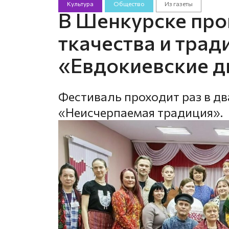
Культура
Общество
Из газеты
В Шенкурске про
ткачества и тра
«Евдокиевские д
Фестиваль проходит раз в дв
«Неисчерпаемая традиция».