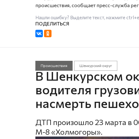
происшествия, сообщает пресс-служба ре
Нашли ошибку? Выделите текст, нажмите
ctrl+
Происшествия
Шенкурский округ
В Шенкурском ок
водителя грузов
насмерть пешех
ДТП произошло 23 марта в 0
М-8 «Холмогоры».