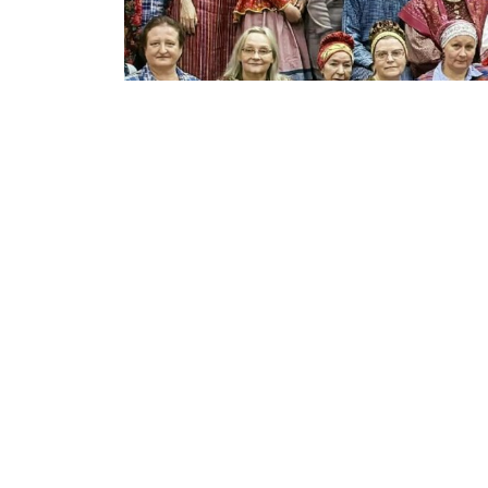
Фото Шенкурского краеведческого музея
Как сообщили в Шенкурском музее, который
в оргкомитет поступило рекордное количес
обширна: на фестиваль приехали мастера и