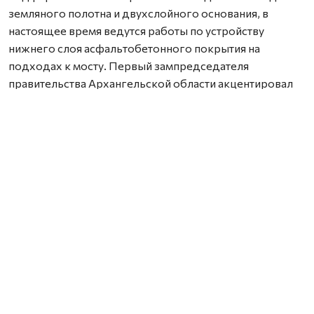
земляного полотна и двухслойного основания, в
настоящее время ведутся работы по устройству
нижнего слоя асфальтобетонного покрытия на
подходах к мосту. Первый зампредседателя
правительства Архангельской области акцентировал
внимание на недопустимости снижения темпов
строительства, подчеркнув, что сдача объекта
запланирована на конец 2026 года. По его словам,
текущая готовность (более 65%) соответствует
графику, что гарантирует своевременное завершение.
Реконструкция ведется в рамках госпрограммы
развития транспортной системы региона,
финансирование из областного бюджета составляет
около 783 млн рублей.
Нашли ошибку? Выделите текст, нажмите
ctrl+enter
и отправьте ее нам.