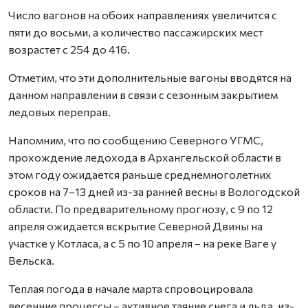
Число вагонов на обоих направлениях увеличится с
пяти до восьми, а количество пассажирских мест
возрастет с 254 до 416.
Отметим, что эти дополнительные вагоны вводятся на
данном направлении в связи с сезонным закрытием
ледовых переправ.
Напомним, что по сообщению Северного УГМС,
прохождение ледохода в Архангельской области в
этом году ожидается раньше среднемноголетних
сроков на 7–13 дней из-за ранней весны в Вологодской
области. По предварительному прогнозу, с 9 по 12
апреля ожидается вскрытие Северной Двины на
участке у Котласа, а с 5 по 10 апреля – на реке Ваге у
Вельска.
Теплая погода в начале марта спровоцировала
весенние процессы – активное таяние снега и льда, из-