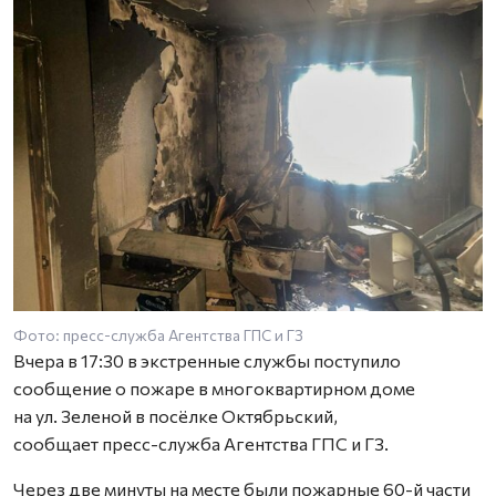
Фото: пресс-служба Агентства ГПС и ГЗ
Ф
Вчера в 17:30 в экстренные службы поступило
сообщение о пожаре в многоквартирном доме
на ул. Зеленой в посёлке Октябрьский,
сообщает пресс-служба Агентства ГПС и ГЗ.
Через две минуты на месте были пожарные 60-й части