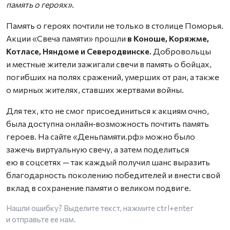
память о героях».
Память о героях почтили не только в столице Поморья.
Акции «Свеча памяти» прошли
в Коноше, Коряжме,
Котласе, Няндоме и Северодвинске.
Добровольцы
и местные жители зажигали свечи в память о бойцах,
погибших на полях сражений, умерших от ран, а также
о мирных жителях, ставших жертвами войны.
Для тех, кто не смог присоединиться к акциям очно,
была доступна онлайн‑возможность почтить память
героев. На сайте «Деньпамяти.рф» можно было
зажечь виртуальную свечу, а затем поделиться
ею в соцсетях — так каждый получил шанс выразить
благодарность поколению победителей и внести свой
вклад в сохранение памяти о великом подвиге.
Нашли ошибку? Выделите текст, нажмите
ctrl+enter
и отправьте ее нам.