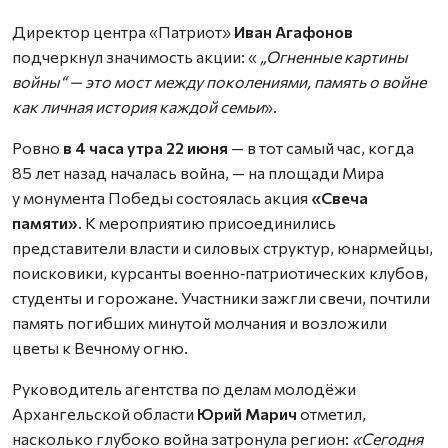
Директор центра «Патриот»
Иван Агафонов
подчеркнул значимость акции: «
„Огненные картины
войны“ — это мост между поколениями, память о войне
как личная история каждой семьи
».
Ровно
в 4 часа утра 22 июня
— в тот самый час, когда
85 лет назад началась война, — на площади Мира
у монумента Победы состоялась акция
«Свеча
памяти»
. К мероприятию присоединились
представители власти и силовых структур, юнармейцы,
поисковики, курсанты военно‑патриотических клубов,
студенты и горожане. Участники зажгли свечи, почтили
память погибших минутой молчания и возложили
цветы к Вечному огню.
Руководитель агентства по делам молодёжи
Архангельской области
Юрий Марич
отметил,
насколько глубоко война затронула регион:
«Сегодня