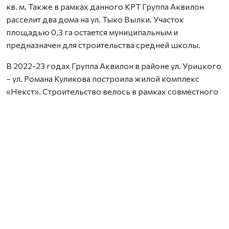
кв. м. Также в рамках данного КРТ Группа Аквилон
расселит два дома на ул. Тыко Вылки. Участок
площадью 0,3 га остается муниципальным и
предназначен для строительства средней школы.
В 2022-23 годах Группа Аквилон в районе ул. Урицкого
– ул. Романа Куликова построила жилой комплекс
«Некст». Строительство велось в рамках совместного
с Правительством Архангельской области
инвестиционного проекта по восстановлению прав
граждан пострадавших от недобросовестных
действий застройщиков. В соответствии с областным
законом Группа Аквилон получила в аренду данный
участок выплатил денежные компенсации дольщикам,
обманутым несколькими другими застройщиками.
Сейчас по проектам комплексного развития
территорий Группа Аквилон выполняет обязательства
по расселению за свой счет в столице Поморья и