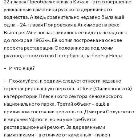
22‑главая Преображенская в Кижах – это совершенно
уникальные памятники русского деревянного
зодчества. А ведь сравнительно недавно была ещё
одна – 24‑главая Покровская в Анхимове на реке
Вытегре. Мне посчастливилось её видеть незадолго
до пожара в 1963‑м. Её копия построена на основе
проекта реставрации Ополовникова под моим
руководством около Петербурга, на берегу Невы.
– И что ещё?
– Пожалуйста, к редким следует отнести недавно
отреставрированную церковь в Поче (Филипповской)
на территории Плесецкого сектора Кенозерского
национального парка. Третий объект – ещё в
приличном состоянии церковь св. Дмитрия Солунского
в Верхней Уфтюге, но ей уже требуется
реставрационный ремонт. За деревянными
памятниками – в отличие от каменных –нужен