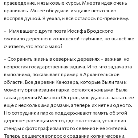
краеведение, и языковые курсы. Мне эта идея очень
нравилась. Мы её обсудили, и я даже несколько
воспрял душой. Я уехал, и всё осталось по‑прежнему.
– Имя вашего друга поэта Иосифа Бродского
оживило деревню в коношской глубинке, но вы всё же
считаете, что этого мало?
– Сохранить жизнь в северных деревнях – важная, но
непростая государственная задача. И то, что задача эта
выполнима, показывает пример в Архангельской
области. Все деревни Кенозера, которые были там к
моменту организации парка, остаются живыми! Была
такая деревня Мамонов Остров, мне удалось застать её
ещё с несколькими домами, а теперь их нет ни одного.
Но сотрудники парка поддерживают память об этой
деревне: расчищая место, где она стояла, установив
стенды с фотографиями этого селения и её жителей.
Теперь решается вопрос о создании копии часовни,