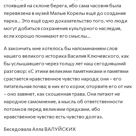
стоявшей на склоне берега, ибо сама часовня была
перевезена в музей Малые Корелы ещё до создания
парка… Это ещё одно доказательство того, что люди
могут добиться сохранения культурного наследия,
если хорошо понимают его смыслы…
А закончить мне хотелось бы напоминанием слов
нашего великого историка Василия Ключевского, как
бы услышавшего через толщу лет наш сегодняшний
разговор: «С этими великими памятниками и памятями
срастается нравственное чувство народа; они – его
питательная почва; в них его корни; оторвите его от них
– оно завянет, как скошенная трава. Они питают не
народное самомнение, а мысль об ответственности
потомков перед великими предками, ибо
нравственное чувство есть чувство долга».
Беседовала Алла ВАЛУЙСКИХ