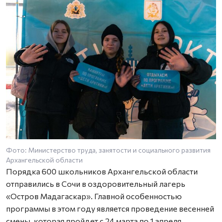
Фото: Министерство труда, занятости и социального развития
Ф
Архангельской области
А
Порядка 600 школьников Архангельской области
отправились в Сочи в оздоровительный лагерь
«Остров Мадагаскар». Главной особенностью
программы в этом году является проведение весенней
смены, которая пройдет с 24 марта по 1 апреля.