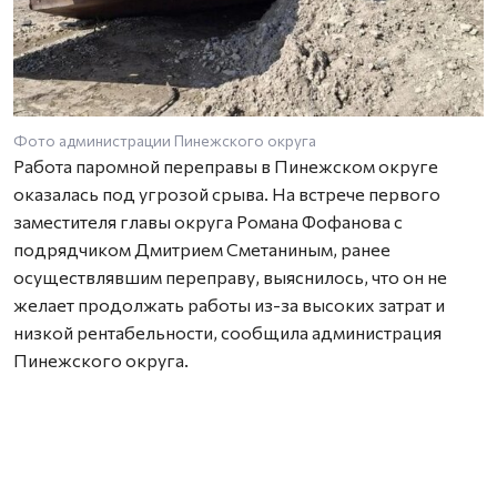
Фото администрации Пинежского округа
Работа паромной переправы в Пинежском округе
оказалась под угрозой срыва. На встрече первого
заместителя главы округа Романа Фофанова с
подрядчиком Дмитрием Сметаниным, ранее
осуществлявшим переправу, выяснилось, что он не
желает продолжать работы из-за высоких затрат и
низкой рентабельности, сообщила администрация
Пинежского округа.
Ранее подрядчик называл ориентировочную дату
запуска 1 июня, но баржа стоит на левобережье, а для
её спуска нужна спецтехника, которой на той стороне
нет. Другие подрядчики, работающие на Пинежье и в