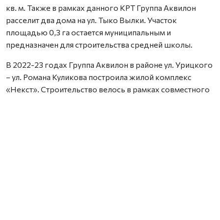
кв. м. Также в рамках данного КРТ Группа Аквилон
расселит два дома на ул. Тыко Вылки. Участок
площадью 0,3 га остается муниципальным и
предназначен для строительства средней школы.
В 2022-23 годах Группа Аквилон в районе ул. Урицкого
– ул. Романа Куликова построила жилой комплекс
«Некст». Строительство велось в рамках совместного
с Правительством Архангельской области
инвестиционного проекта по восстановлению прав
граждан пострадавших от недобросовестных
действий застройщиков. В соответствии с областным
законом Группа Аквилон получила в аренду данный
участок выплатил денежные компенсации дольщикам,
обманутым несколькими другими застройщиками.
Сейчас по проектам комплексного развития
территорий Группа Аквилон выполняет обязательства
по расселению за свой счет в столице Поморья и