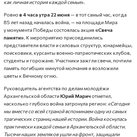
как личная история каждой семьи
».
Ровно
в 4 часа утра 22 июня
— в тот самый час, когда
85 лет назад началась война, — на площади Мира
у монумента Победы состоялась акция
«Свеча
памяти»
. К мероприятию присоединились
представители власти и силовых структур, юнармейцы,
поисковики, курсанты военно‑патриотических клубов,
студенты и горожане. Участники зажгли свечи, почтили
память погибших минутой молчания и возложили
цветы к Вечному огню.
Руководитель агентства по делам молодёжи
Архангельской области
Юрий Марич
отметил,
насколько глубоко война затронула регион:
«Сегодня
мы вместе со всей страной вспоминаем одну из самых
трагических страниц нашей истории. Война коснулась
практически каждой семьи в Архангельской области.
Тысячи наших земляков ушли на фронт, защищали