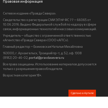
Правовая информация
Сетевое издание «Правда Севера».
Свидетельство о регистрации СМИ ЭЛ № ФС 77 — 66065 от
10.06.2016. Выдано Федеральной службой по надзору в сфере
связи, информационных технологий и массовых коммуникаций.
Учредитель — общество с ограниченной ответственностью
«Агентство «Правда Севера» (ООО «АПС»).
Главный редактор — Екимовская Наталья Михайловна
163000, г. Архангельск, Троицкий пр-т, д. 52, оф. 1308
(8182) 20-46-02,
portal@pravdasevera.ru
Все права защищены. Использование материалов допускается
только с разрешения правообладателя.
Возрастная категория 18+.
Сделано в Артиле