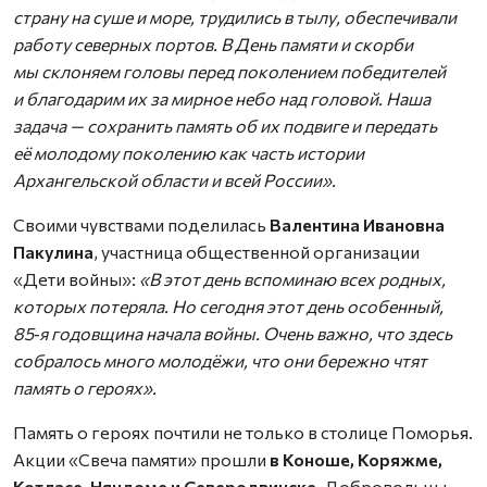
страну на суше и море, трудились в тылу, обеспечивали
работу северных портов. В День памяти и скорби
мы склоняем головы перед поколением победителей
и благодарим их за мирное небо над головой. Наша
задача — сохранить память об их подвиге и передать
её молодому поколению как часть истории
Архангельской области и всей России».
Своими чувствами поделилась
Валентина Ивановна
Пакулина
, участница общественной организации
«Дети войны»:
«В этот день вспоминаю всех родных,
которых потеряла. Но сегодня этот день особенный,
85‑я годовщина начала войны. Очень важно, что здесь
собралось много молодёжи, что они бережно чтят
память о героях».
Память о героях почтили не только в столице Поморья.
Акции «Свеча памяти» прошли
в Коноше, Коряжме,
Котласе, Няндоме и Северодвинске.
Добровольцы