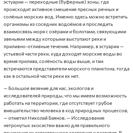
эстуарии — переходные (буферные) зоны, где
происходит активное смешение пресных речных и
солёных морских вод. Именно здесь можно встретить
организмы из соседних водоёмов и проследить
взаимосвязь моря с озёрами и болотами, связующими
звеньями между которыми выступают реки и
приливно-отливные течения. Например, в эстуарии —
устьевой части реки, куда доходят морские воды во
время прилива, солёность воды выше, и там
встречаются представители морского планктона, тогда
как в остальной части реки их нет.
— Большое везение для нас, экологов и
исследователей природы, что мы имеем возможность
работать на территории, где отсутствует грубое
вмешательство человека в ход природных процессов,
— отметил Николай Баянов. — Исследование
нетронутых экосистем важно для правильного
понимания их естественного состояния и развития. В