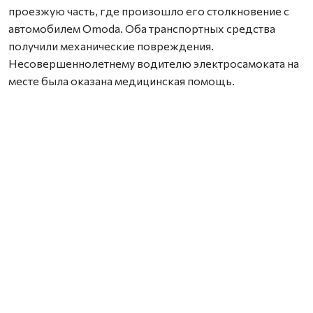
проезжую часть, где произошло его столкновение с
автомобилем Omoda. Оба транспортных средства
получили механические повреждения.
Несовершеннолетнему водителю электросамоката на
месте была оказана медицинская помощь.
Родители всех трёх самокатчиков привлечены к
административной ответственности по статье 5.35
КоАП РФ (неисполнение родителями или иными
законными представителями несовершеннолетних
обязанностей по содержанию и воспитанию
несовершеннолетних) и по части 3 статьи 12.7 КоАП РФ
(передача управления транспортным средством лицу,
заведомо не имеющему права управления
транспортным средством). И родители должны
помнить, что электросамокат или иное средство
индивидуальной мобильности является источником
повышенной опасности.