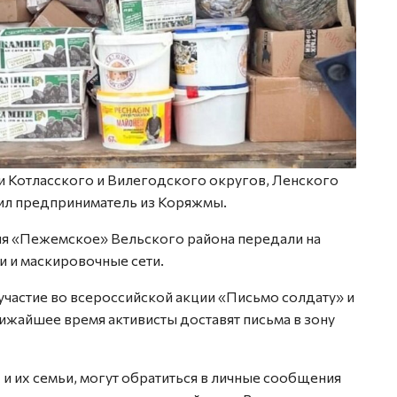
ли Котласского и Вилегодского округов, Ленского
вил предприниматель из Коряжмы.
ия «Пежемское» Вельского района передали на
и и маскировочные сети.
частие во всероссийской акции «Письмо солдату» и
лижайшее время активисты доставят письма в зону
и их семьи, могут обратиться в личные сообщения