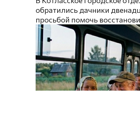
В Котласское городское отде
обратились дачники двенадц
просьбой помочь восстанови