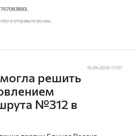
707083893.
enter
и отправьте ее нам.
15.04.2026 17:01
омогла решить
новлением
шрута №312 в