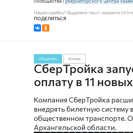
сообщества
Губернаторского центра «Вме
Нашли ошибку? Выделите текст, нажмите
ctrl+
Общество
Котлас
СберТройка запу
оплату в 11 новы
Компания СберТройка расши
внедрять билетную систему 
общественном транспорте. О
Архангельской области.