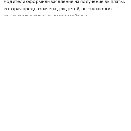
Родители оформили заявление на получение выплаты,
которая предназначена для детей, выступающих
на межрегиональных, всероссийских
и международных спортивных соревнованиях,
олимпиадах, турнирах, конкурсах и фестивалях.
По словам Юлии Козенковой, Ангелина начала
заниматься рэндзю в 2021 году, когда ей было
шесть лет. За несколько лет она стала неоднократным
победителем и призером турниров различного уровня,
а в марте 2026 года выиграла Первенство России,
опередив более опытных соперников.
— Для нашей дочки шашки рэндзю — это не просто
хобби. Это школа жизни, где она учится побеждать,
проигрывать, но идти к своей цели. Такие навыки
обязательно пригодятся ей в будущем, — рассказала
Юлия Козенкова.