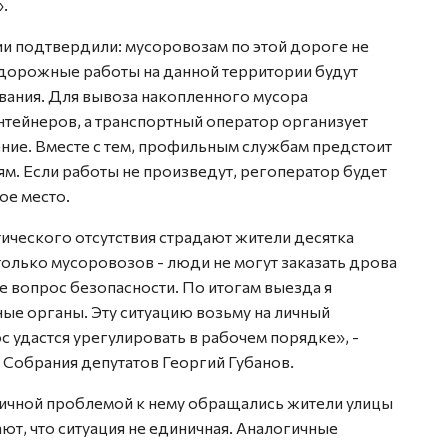
.
ии подтвердили: мусоровозам по этой дороге не
дорожные работы на данной территории будут
вания. Для вывоза накопленного мусора
нтейнеров, а транспортный оператор организует
ние. Вместе с тем, профильным службам предстоит
м. Если работы не произведут, регоператор будет
ое место.
ктического отсутствия страдают жители десятка
только мусоровозов - люди не могут заказать дрова
же вопрос безопасности. По итогам выезда я
ые органы. Эту ситуацию возьму на личный
с удастся урегулировать в рабочем порядке», -
 Собрания депутатов Георгий Губанов.
огичной проблемой к нему обращались жители улицы
т, что ситуация не единичная. Аналогичные