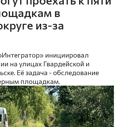
лощадкам в
круге из-за
оИнтегратор» инициировал
ии на улицах Гвардейской и
ске. Её задача - обследование
нерным площадкам.