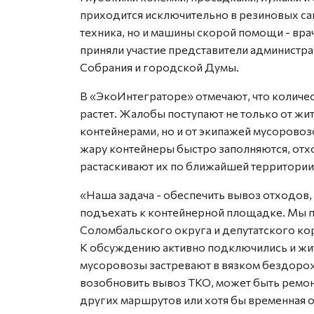
приходится исключительно в резиновых сап
техника, но и машины скорой помощи - вр
приняли участие представители администра
Собрания и городской Думы.
В «ЭкоИнтеграторе» отмечают, что количе
растет. Жалобы поступают не только от ж
контейнерами, но и от экипажей мусоровоз
жару контейнеры быстро заполняются, отхо
растаскивают их по ближайшей территории
«Наша задача - обеспечить вывоз отходов
подъехать к контейнерной площадке. Мы 
Соломбальского округа и депутатского кор
К обсуждению активно подключились и жит
мусоровозы застревают в вязком бездоро
возобновить вывоз ТКО, может быть ремон
других маршрутов или хотя бы временная о