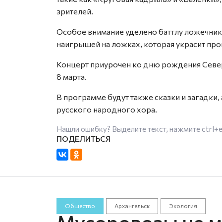
зрителей.
Особое внимание уделено баттлу ложечни
наигрышей на ложках, которая украсит про
Концерт приурочен ко дню рождения Сев
8 марта.
В программе будут также сказки и загадки
русского народного хора.
Нашли ошибку? Выделите текст, нажмите
ctrl+
Общество
Архангельск
Экология
Мусоровозы не мо