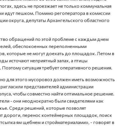
огах, здесь не проезжает не только коммунальная
ачи идут пешком. Помимо регоператора в комиссии
ции округа, депутаты Архангельского областного
ство обращений по этой проблеме с каждым днем
ителей, обеспокоенных переполненными
ов, которые не могут доехать до площадок. Летом в
ды источают неприятный запах, а птицы
. Поэтому ситуация требует оперативного решения.
, но для этого мусоровоз должен иметь возможность
пригласили представителей администрации
пуса, чтобы совместно найти оптимальное решение.
ели - они неоднократно были свидетелями как
жье. Среди решений, которые позволят
т дороги, перенос контейнерных площадок, поиск
тсыпка ям щебнем и стройматериалами», - говорят в