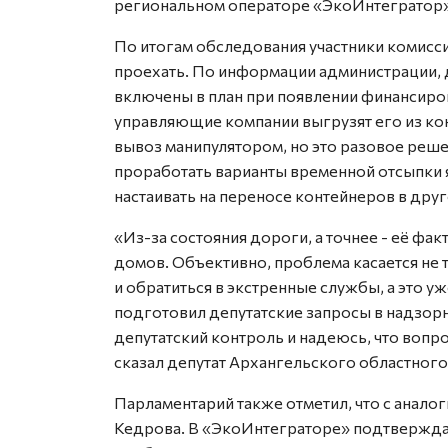
региональном операторе «ЭкоИнтегратор»
По итогам обследования участники комисс
проехать. По информации администрации, 
включены в план при появлении финансиро
управляющие компании выгрузят его из ко
вывоз манипулятором, но это разовое реше
проработать варианты временной отсыпки я
настаивать на переносе контейнеров в друг
«Из-за состояния дороги, а точнее - её фа
домов. Объективно, проблема касается не 
и обратиться в экстренные службы, а это у
подготовил депутатские запросы в надзорн
депутатский контроль и надеюсь, что вопро
сказал депутат Архангельского областного
Парламентарий также отметил, что с анал
Кедрова. В «ЭкоИнтеграторе» подтверждаю