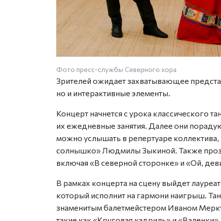
Фото пресс-службы Северного хора
Зрителей ожидает захватывающее предста
но и интерактивные элементы.
Концерт начнется с урока классического та
их ежедневные занятия. Далее они пораду
можно услышать в репертуаре коллектива,
солнышко» Людмилы Зыкиной. Также проз
включая «В северной сторонке» и «Ой, дев
В рамках концерта на сцену выйдет лауре
который исполнит на гармони наигрыш. Тан
знаменитым балетмейстером Иваном Мерку
такие как «Круговая кадриль» и «Валенки