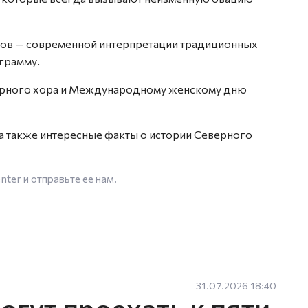
ков — современной интерпретации традиционных
грамму.
ерного хора и Международному женскому дню
, а также интересные факты о истории Северного
enter
и отправьте ее нам.
31.07.2026 18:40
гут проехать к пяти