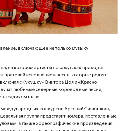
вление, включающее не только музыку,
нца, на котором артисты покажут, как проходят
ют зрителей исполнением песен, которые редко
 включая «Кукушку» Виктора Цоя и «Красно
вучат любимые северные хороводные песни,
ица садиком шла».
ат международных конкурсов Арсений Синюшкин,
цевальная группа представит номера, поставленные
ловым, а также хореографические произведения,
», которые всегда вызывают неизменную овацию