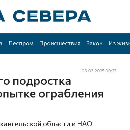
а
Леспром
Происшествия
Закон
Из жиз
06.03.2025 09:25
го подростка
опытке ограбления
хангельской области и НАО