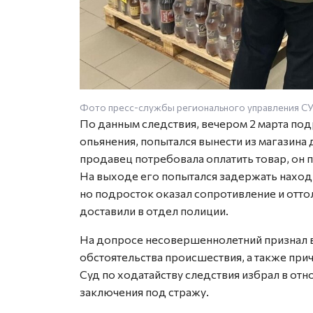
Фото пресс-службы регионального управления С
По данным следствия, вечером 2 марта под
опьянения, попытался вынести из магазина 
продавец потребовала оплатить товар, он 
На выходе его попытался задержать наход
но подросток оказал сопротивление и оттол
доставили в отдел полиции.
На допросе несовершеннолетний признал ви
обстоятельства происшествия, а также пр
Суд по ходатайству следствия избрал в от
заключения под стражу.