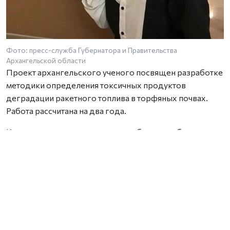
Фото: пресс-служба Губернатора и Правительства
Архангельской области
Проект архангельского ученого посвящен разработке
методики определения токсичных продуктов
деградации ракетного топлива в торфяных почвах.
Работа рассчитана на два года.
Как отмечает исследователь, проблема особенно
актуальна для территорий, где расположены районы
падения отработавших ступеней ракет. Торфяные
почвы способны необратимо связывать широкий
спектр химических соединений, включая компоненты
ракетного топлива, из-за чего токсичные вещества и
продукты их распада могут сохраняться в
окружающей среде на протяжении многих лет. При