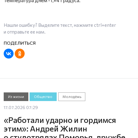
Температура днем -1,+4 градуса.
Нашли ошибку? Выделите текст, нажмите
ctrl+enter
и отправьте ее нам.
Из жизни
Общество
Молодёжь
17.07.2026 07:29
«Работали ударно и гордимся
этим»: Андрей Жилин
о студотрядах Поморья, дружбе