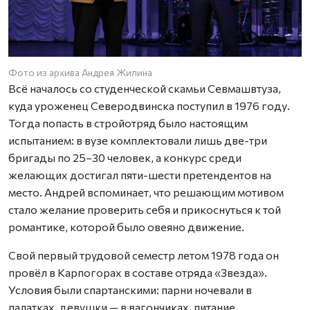
Фото из архива Андрея Жилина
Всё началось со студенческой скамьи Севмашвтуза,
куда уроженец Северодвинска поступил в 1976 году.
Тогда попасть в стройотряд было настоящим
испытанием: в вузе комплектовали лишь две-три
бригады по 25–30 человек, а конкурс среди
желающих достигал пяти-шести претендентов на
место. Андрей вспоминает, что решающим мотивом
стало желание проверить себя и прикоснуться к той
романтике, которой было овеяно движение.
Свой первый трудовой семестр летом 1978 года он
провёл в Карпогорах в составе отряда «Звезда».
Условия были спартанскими: парни ночевали в
палатках, девушки — в вагончиках, питание