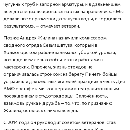
чугунных труб и запорной арматуры, и в дальнейшем
всегда специализировался на этих направлениях. «Мы
делали всё от разметки до запуска воды, и гордились
результатом», — отмечает ветеран.
Позже Андрея Жилина назначили комиссаром
сводного отряда Севмашвтуза, который в
Холмогорском районе занимался уборкой урожая,
возведением сельхозобъектов и работами в
мастерских. Впрочем, жизнь отрядов не
ограничивалась стройкой: на берегу Пинеги бойцы
устраивали для местных жителей праздник в честь Дня
ВМФ с эстафетами, концертами и театрализованным
посвящением в студотрядовцы. Сплочённость,
взаимовыручка и дружба — то, что, по признанию
Жилина, осталось с ним навсегда.
С 2014 года он руководит советом ветеранов, став
связующим звеном между поколениями. Как