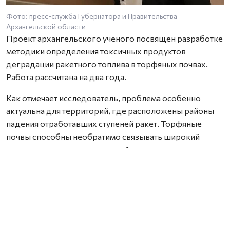
Фото: пресс-служба Губернатора и Правительства
Архангельской области
Проект архангельского ученого посвящен разработке
методики определения токсичных продуктов
деградации ракетного топлива в торфяных почвах.
Работа рассчитана на два года.
Как отмечает исследователь, проблема особенно
актуальна для территорий, где расположены районы
падения отработавших ступеней ракет. Торфяные
почвы способны необратимо связывать широкий
спектр химических соединений, включая компоненты
ракетного топлива, из-за чего токсичные вещества и
продукты их распада могут сохраняться в
окружающей среде на протяжении многих лет. При
этом специализированных методик для их анализа
сегодня практически не существует.