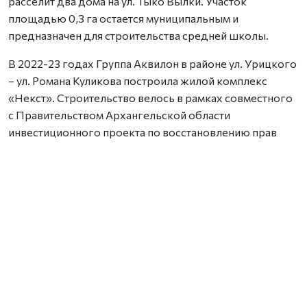
расселит два дома на ул. Тыко Вылки. Участок
площадью 0,3 га остается муниципальным и
предназначен для строительства средней школы.
В 2022-23 годах Группа Аквилон в районе ул. Урицкого
– ул. Романа Куликова построила жилой комплекс
«Некст». Строительство велось в рамках совместного
с Правительством Архангельской области
инвестиционного проекта по восстановлению прав
граждан пострадавших от недобросовестных
действий застройщиков. В соответствии с областным
законом Группа Аквилон получила в аренду данный
участок выплатил денежные компенсации дольщикам,
обманутым несколькими другими застройщиками.
Сейчас по проектам комплексного развития
территорий Группа Аквилон выполняет обязательства
по расселению за свой счет в столице Поморья и
городе корабелов 65 деревянных домов площадью