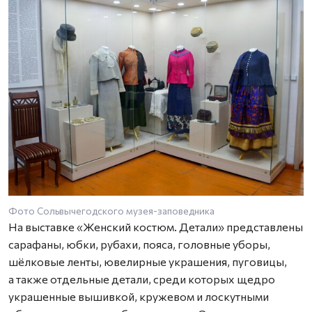
Фото Сольвычегодского музея-заповедника
Ф
На выставке «Женский костюм. Детали» представлены
сарафаны, юбки, рубахи, пояса, головные уборы,
шёлковые ленты, ювелирные украшения, пуговицы,
а также отдельные детали, среди которых щедро
украшенные вышивкой, кружевом и лоскутными