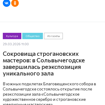
Культура
Общество
Из газеты
29.03.2026 11:00
Сокровища строгановских
мастеров: в Сольвычегодске
завершилась реэкспозиция
уникального зала
В южных подклетах Благовещенского собора в
Сольвычегодске состоялось открытие после
реэкспозиции зала «Сольвычегодское
художественное серебро и строгановские
ювелирные мастерские»