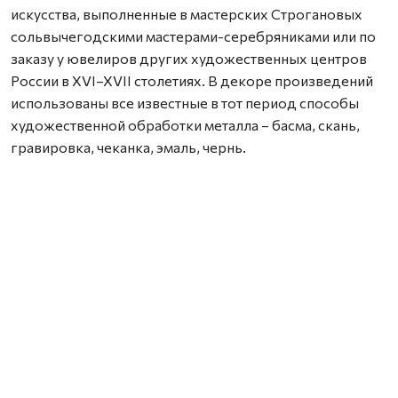
искусства, выполненные в мастерских Строгановых
сольвычегодскими мастерами-серебряниками или по
заказу у ювелиров других художественных центров
России в XVI–XVII столетиях. В декоре произведений
использованы все известные в тот период способы
художественной обработки металла – басма, скань,
гравировка, чеканка, эмаль, чернь.
Семь лет экспозиция открыта для посещения жителями
и гостями города. В марте она пополнилась новыми
предметами из фондохранилища Сольвычегодского
музея-заповедника.