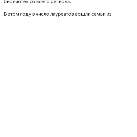
библиотек со всего региона.
В этом году в число лауреатов вошли семьи из
Архангельска, Новодвинска, Вельска, Холмогорского,
Пинежского, Котласского и Мезенского округов.
Награды им вручила заместитель министра культуры и
туризма Архангельской области Анна Фофанова.
Обращаясь к участникам церемонии, замминистра
подчеркнула важную роль семьи в формировании
личности человека и отметила, что именно родители
становятся первыми наставниками для детей.
— Сегодня мы говорим спасибо тем семьям, для
которых чтение — это не просто способ провести
время, а осознанный выбор, семейная традиция,
передающаяся из поколения в поколение, — отметила
Анна Фофанова. — Книга с давних пор была и остаётся
главным источником мудрости, нравственным