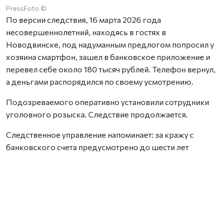
PressFoto ©
По версии следствия, 16 марта 2026 года
несовершеннолетний, находясь в гостях в
Новодвинске, под надуманным предлогом попросил у
хозяина смартфон, зашел в банковское приложение и
перевел себе около 180 тысяч рублей. Телефон вернул,
а деньгами распорядился по своему усмотрению.
Подозреваемого оперативно установили сотрудники
уголовного розыска. Следствие продолжается.
Следственное управление напоминает: за кражу с
банковского счета предусмотрено до шести лет
лишения свободы. Если вы нашли чужую банковскую
карту — сдайте ее в банк или полицию. За оплату
покупок чужой картой, снятие денег или переводы
грозит уголовная ответственность и взыскание
ущерба.