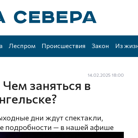
а
Леспром
Происшествия
Закон
Из жиз
14.02.2025 18:00
 Чем заняться в
нгельске?
ыходные дни ждут спектакли,
се подробности — в нашей афише