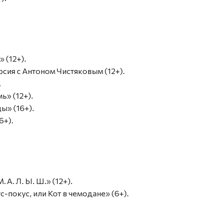
» (12+).
рсия с Антоном Чистяковым (12+).
.
ь» (12+).
ы» (16+).
6+).
 А. Л. Ы. Ш.» (12+).
ус-покус, или Кот в чемодане» (6+).