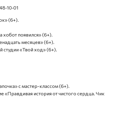
 48‑10‑01
к» (6+).
а хобот появился» (6+).
венадцать месяцев» (6+).
 студии «Твой ход» (6+).
апочка» с мастер-классом (6+).
тие «Правдивая история от чистого сердца. Чик