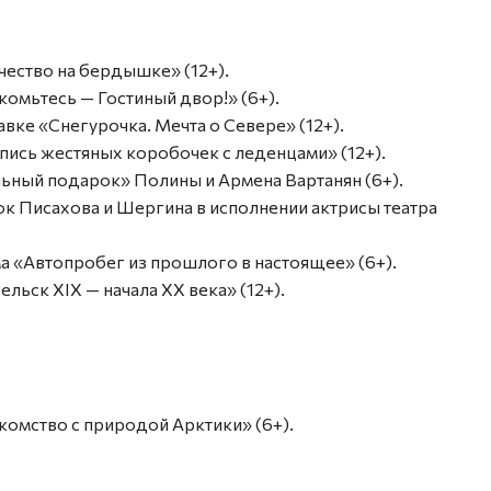
ачество на бердышке» (12+).
акомьтесь — Гостиный двор!» (6+).
авке «Снегурочка. Мечта о Севере» (12+).
спись жестяных коробочек с леденцами» (12+).
льный подарок» Полины и Армена Вартанян (6+).
зок Писахова и Шергина в исполнении актрисы театра
ма «Автопробег из прошлого в настоящее» (6+).
ельск XIX — начала XX века» (12+).
акомство с природой Арктики» (6+).