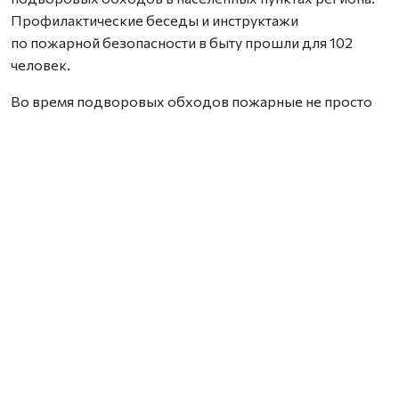
Профилактические беседы и инструктажи
по пожарной безопасности в быту прошли для 102
человек.
Во время подворовых обходов пожарные не просто
вручали памятки, но и подробно объясняли, как
избежать возгорания.
Фото со страницы Департамента общественной
безопасности НАО.
Нашли ошибку? Выделите текст, нажмите
ctrl+enter
и отправьте ее нам.