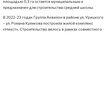
площадью 0,3 га остается муниципальным и
предназначен для строительства средней школы.
В 2022-23 годах Группа Аквилон в районе ул. Урицкого
– ул. Романа Куликова построила жилой комплекс
«Некст». Строительство велось в рамках совместного
с Правительством Архангельской области
инвестиционного проекта по восстановлению прав
граждан пострадавших от недобросовестных
действий застройщиков. В соответствии с областным
законом Группа Аквилон получила в аренду данный
участок выплатил денежные компенсации дольщикам,
обманутым несколькими другими застройщиками.
Сейчас по проектам комплексного развития
территорий Группа Аквилон выполняет обязательства
по расселению за свой счет в столице Поморья и
городе корабелов 65 деревянных домов площадью
33,8 тыс. кв. м, 32 дома уже расселены. Объем затрат на