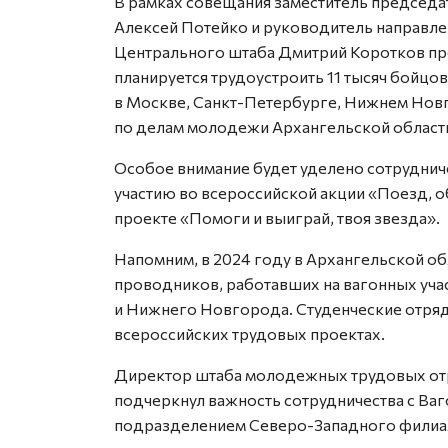
В рамках совещания заместитель председа
Алексей Потейко и руководитель направле
Центрального штаба Дмитрий Коротков пре
планируется трудоустроить 11 тысяч бойцо
в Москве, Санкт-Петербурге, Нижнем Новг
по делам молодежи Архангельской област
Особое внимание будет уделено сотруднич
участию во всероссийской акции «Поезд, 
проекте «Помоги и выиграй, твоя звезда».
Напомним, в 2024 году в Архангельской об
проводников, работавших на вагонных уча
и Нижнего Новгорода. Студенческие отряд
всероссийских трудовых проектах.
Директор штаба молодежных трудовых от
подчеркнул важность сотрудничества с Ва
подразделением Северо-Западного филиа