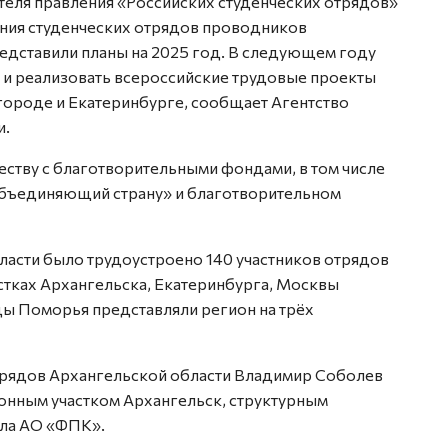
теля правления «Российских студенческих отрядов»
ния студенческих отрядов проводников
дставили планы на 2025 год. В следующем году
в и реализовать всероссийские трудовые проекты
ороде и Екатеринбурге, сообщает Агентство
и.
еству с благотворительными фондами, в том числе
объединяющий страну» и благотворительном
ласти было трудоустроено 140 участников отрядов
стках Архангельска, Екатеринбурга, Москвы
ы Поморья представляли регион на трёх
рядов Архангельской области Владимир Соболев
гонным участком Архангельск, структурным
ла АО «ФПК».