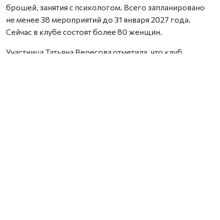
брошей, занятия с психологом. Всего запланировано
не менее 38 мероприятий до 31 января 2027 года.
Сейчас в клубе состоят более 80 женщин.
Участница Татьяна Вересова отметила, что клуб
помогает отвлечься от тяжелых мыслей, вселяет
уверенность и дает настрой на позитив. Проект создает
пространство, где можно найти понимание, дружбу и
поддержку.
Нашли ошибку? Выделите текст, нажмите
ctrl+enter
и отправьте ее нам.