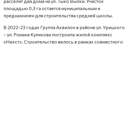
расселит два дома на ул. Тыко Вылки. Участок
площадью 0,3 га остается муниципальным и
предназначен для строительства средней школы.
В 2022-23 годах Группа Аквилон в районе ул. Урицкого
– ул. Романа Куликова построила жилой комплекс
«Некст». Строительство велось в рамках совместного
с Правительством Архангельской области
инвестиционного проекта по восстановлению прав
граждан пострадавших от недобросовестных
действий застройщиков. В соответствии с областным
законом Группа Аквилон получила в аренду данный
участок выплатил денежные компенсации дольщикам,
обманутым несколькими другими застройщиками.
Сейчас по проектам комплексного развития
территорий Группа Аквилон выполняет обязательства
по расселению за свой счет в столице Поморья и
городе корабелов 65 деревянных домов площадью