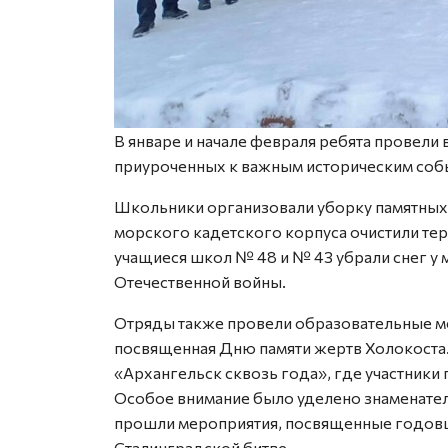
В январе и начале февраля ребята провели
приуроченных к важным историческим соб
Школьники организовали уборку памятных 
морского кадетского корпуса очистили те
учащиеся школ № 48 и № 43 убрали снег у
Отечественной войны.
Отряды также провели образовательные ме
посвященная Дню памяти жертв Холокоста.
«Архангельск сквозь года», где участники
Особое внимание было уделено знаменател
прошли мероприятия, посвященные годов
Сталинградской битве.