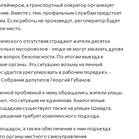
нтейнеров, а транспортный оператор организует
ние. Вместе с тем, профильным службам предстоит
м. Если работы не произведут, регоператор будет
ое место.
ктического отсутствия страдают жители десятка
только мусоровозов - люди не могут заказать дрова
же вопрос безопасности. По итогам выезда я
ые органы. Эту ситуацию возьму на личный
с удастся урегулировать в рабочем порядке», -
 Собрания депутатов Георгий Губанов.
огичной проблемой к нему обращались жители улицы
т, что ситуация не единичная. Аналогичные
ощадкам существуют также на улицах Шмидта,
 решение требует комплексного подхода.
лощадок, а также обеспечение к ним подъезда
 это органы местного самоуправления