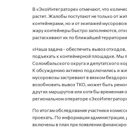
В «ЭкоИнтеграторе» отмечают, что количе
растет. Жалобы поступают не только от ж
контейнерами, но и от экипажей мусоровоз
жару контейнеры быстро заполняются, отхо
растаскивают их по ближайшей территории
«Наша задача - обеспечить вывоз отходов
подъехать к контейнерной площадке. Мы 
Соломбальского округа и депутатского кор
К обсуждению активно подключились и жит
мусоровозы застревают в вязком бездоро
возобновить вывоз ТКО, может быть ремон
других маршрутов или хотя бы временная о
региональном операторе «ЭкоИнтегратор»
По итогам обследования участники комисс
проехать. По информации администрации, 
включены в план при появлении финансиро