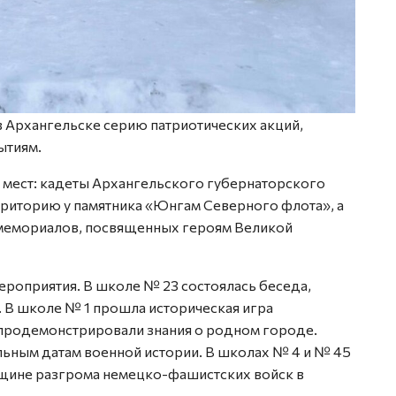
 в Архангельске серию патриотических акций,
ытиям.
мест: кадеты Архангельского губернаторского
рриторию у памятника «Юнгам Северного флота», а
 мемориалов, посвященных героям Великой
роприятия. В школе № 23 состоялась беседа,
 В школе № 1 прошла историческая игра
 продемонстрировали знания о родном городе.
ьным датам военной истории. В школах № 4 и № 45
щине разгрома немецко-фашистских войск в