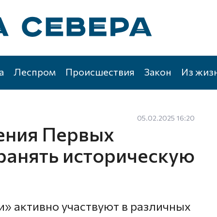
а
Леспром
Происшествия
Закон
Из жиз
05.02.2025 16:20
ения Первых
ранять историческую
» активно участвуют в различных