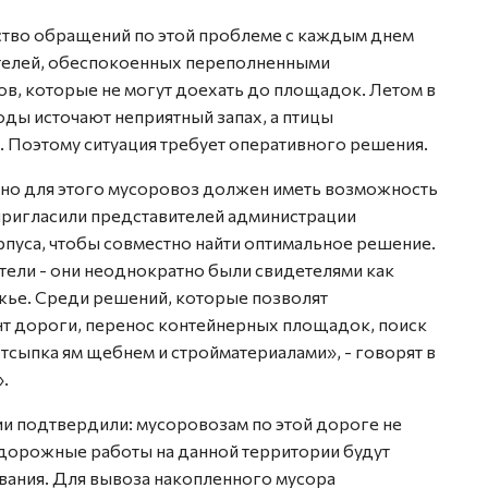
ство обращений по этой проблеме с каждым днем
ителей, обеспокоенных переполненными
ов, которые не могут доехать до площадок. Летом в
ды источают неприятный запах, а птицы
. Поэтому ситуация требует оперативного решения.
, но для этого мусоровоз должен иметь возможность
пригласили представителей администрации
пуса, чтобы совместно найти оптимальное решение.
ели - они неоднократно были свидетелями как
жье. Среди решений, которые позволят
т дороги, перенос контейнерных площадок, поиск
тсыпка ям щебнем и стройматериалами», - говорят в
.
ии подтвердили: мусоровозам по этой дороге не
дорожные работы на данной территории будут
вания. Для вывоза накопленного мусора