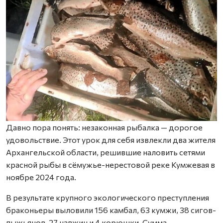
Давно пора понять: незаконная рыбалка — дорогое
удовольствие. Этот урок для себя извлекли два жителя
Архангельской области, решившие наловить сетями
красной рыбы в сёмужье-нерестовой реке Кумжевая в
ноябре 2024 года.
В результате крупного экологического преступления
браконьеры выловили 156 камбал, 63 кумжи, 38 сигов-
пыжьянов, 27 навжин и 4 корюшки. Сумма