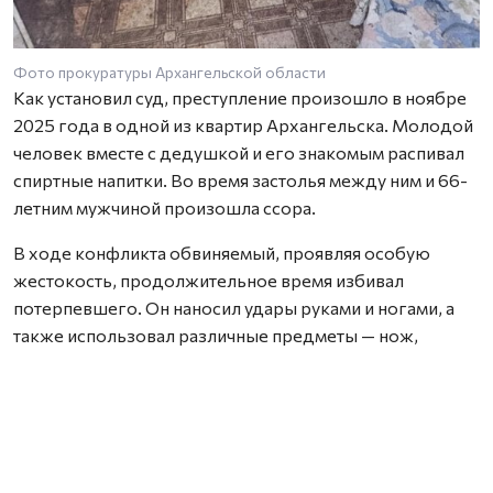
Фото прокуратуры Архангельской области
Как установил суд, преступление произошло в ноябре
2025 года в одной из квартир Архангельска. Молодой
человек вместе с дедушкой и его знакомым распивал
спиртные напитки. Во время застолья между ним и 66-
летним мужчиной произошла ссора.
В ходе конфликта обвиняемый, проявляя особую
жестокость, продолжительное время избивал
потерпевшего. Он наносил удары руками и ногами, а
также использовал различные предметы — нож,
стеклянные бутылки, банку, металлическую трубку от
пылесоса, сковороду, цветочный горшок и отвертку.
В результате потерпевшему были причинены
множественные прижизненные телесные
повреждения, а также сильные физические и