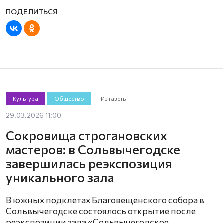
Культура
Общество
Из газеты
29.03.2026 11:00
Сокровища строгановских
мастеров: в Сольвычегодске
завершилась реэкспозиция
уникального зала
В южных подклетах Благовещенского собора в
Сольвычегодске состоялось открытие после
реэкспозиции зала «Сольвычегодское