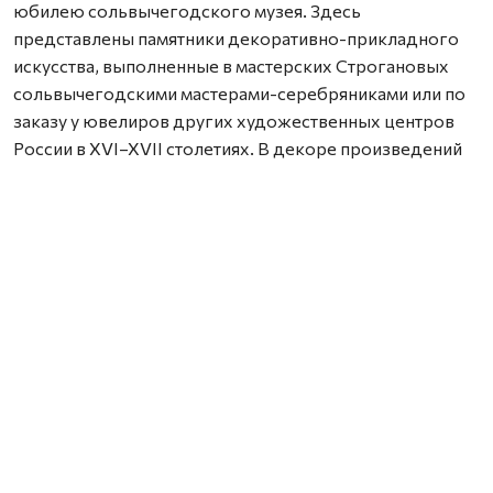
юбилею сольвычегодского музея. Здесь
представлены памятники декоративно-прикладного
искусства, выполненные в мастерских Строгановых
сольвычегодскими мастерами-серебряниками или по
заказу у ювелиров других художественных центров
России в XVI–XVII столетиях. В декоре произведений
использованы все известные в тот период способы
художественной обработки металла – басма, скань,
гравировка, чеканка, эмаль, чернь.
Семь лет экспозиция открыта для посещения жителями
и гостями города. В марте она пополнилась новыми
предметами из фондохранилища Сольвычегодского
музея-заповедника.