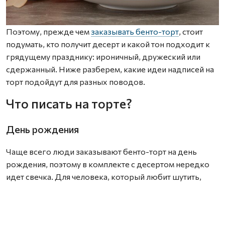
Поэтому, прежде чем
заказывать бенто-торт
, стоит
подумать, кто получит десерт и какой тон подходит к
грядущему празднику: ироничный, дружеский или
сдержанный. Ниже разберем, какие идеи надписей на
торт подойдут для разных поводов.
Что писать на торте?
День рождения
Чаще всего люди заказывают бенто-торт на день
рождения, поэтому в комплекте с десертом нередко
идет свечка. Для человека, который любит шутить,
подойдут ироничные надписи: «Хотели подарить BMW,
но хватило только на торт», «Маме снова 18», «Ты как
вино — с годами только лучше».