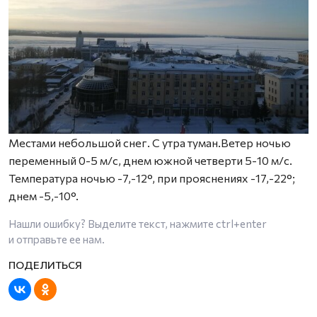
Местами небольшой снег. С утра туман.Ветер ночью
переменный 0-5 м/с, днем южной четверти 5-10 м/с.
Температура ночью -7,-12°, при прояснениях -17,-22°;
днем -5,-10°.
Нашли ошибку? Выделите текст, нажмите
ctrl+enter
и отправьте ее нам.