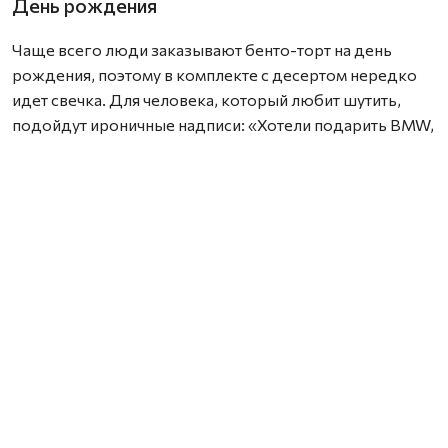
День рождения
Чаще всего люди заказывают бенто-торт на день
рождения, поэтому в комплекте с десертом нередко
идет свечка. Для человека, который любит шутить,
подойдут ироничные надписи: «Хотели подарить BMW,
но хватило только на торт», «Маме снова 18», «Ты как
вино — с годами только лучше».
Если вы не очень близки с именинником, выбирайте
нейтральные поздравления на торт: «Будь счастлив»,
«Желаю много денег!!!», «Самому прекрасному
имениннику».
Романтичный подарок
Романтичный мини-торт в подарок лучше не
перегружать длинными признаниями. На маленькой
поверхности хорошо смотрятся простые фразы: