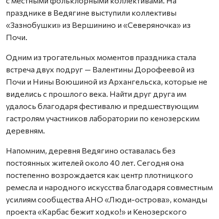
с местными фольклорными коллективами. На
празднике в Ведягине выступили коллективы
«Зазнобушки» из Вершинино и «Северяночка» из
Почи.
Одним из трогательных моментов праздника стала
встреча двух подруг — Валентины Дорофеевой из
Почи и Нины Воюшиной из Архангельска, которые не
виделись с прошлого века. Найти друг друга им
удалось благодаря фестивалю и предшествующим
гастролям участников лаборатории по кенозерским
деревням.
Напомним, деревня Ведягино оставалась без
постоянных жителей около 40 лет. Сегодня она
постепенно возрождается как центр плотницкого
ремесла и народного искусства благодаря совместным
усилиям сообщества АНО «Люди-острова», команды
проекта «Карбас бежит ходко!» и Кенозерского