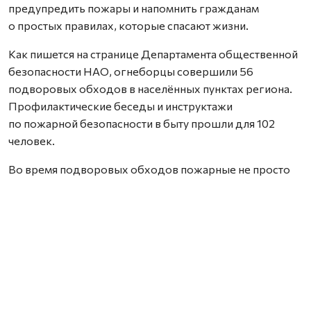
предупредить пожары и напомнить гражданам
о простых правилах, которые спасают жизни.
Как пишется на странице Департамента общественной
безопасности НАО, огнеборцы совершили 56
подворовых обходов в населённых пунктах региона.
Профилактические беседы и инструктажи
по пожарной безопасности в быту прошли для 102
человек.
Во время подворовых обходов пожарные не просто
вручали памятки, но и подробно объясняли, как
избежать возгорания.
Фото со страницы Департамента общественной
безопасности НАО.
Нашли ошибку? Выделите текст, нажмите
ctrl+enter
и отправьте ее нам.