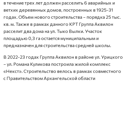
в течение трех лет должен расселить 6 аварийных и
ветхих деревянных домов, построенных в 1925-31
годах. Объем нового строительства – порядка 25 тыс.
кв. м. Также в рамках данного КРТ Группа Аквилон
расселит два дома на ул. Тыко Вылки. Участок
площадью 0,3 га остается муниципальным и
предназначен для строительства средней школы.
В 2022-23 годах Группа Аквилон в районе ул. Урицкого
– ул. Романа Куликова построила жилой комплекс
«Некст». Строительство велось в рамках совместного
с Правительством Архангельской области
инвестиционного проекта по восстановлению прав
граждан пострадавших от недобросовестных
действий застройщиков. В соответствии с областным
законом Группа Аквилон получила в аренду данный
участок выплатил денежные компенсации дольщикам,
обманутым несколькими другими застройщиками.