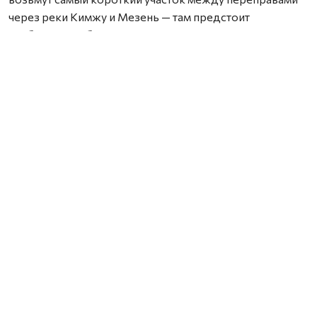
через реки Кимжу и Мезень — там предстоит
наибольший объем выемки и замены грунта.
Завершить ремонт контрактом предусмотрено к 23
октября. Ход работ на одной из ключевых дорог,
связывающих областной центр с отдаленными
округами, держит на контроле минтранс. Особое
внимание уделяется срокам и технологическим
требованиям при устройстве земляного полотна и
около 20 водопропускных труб.
Нашли ошибку? Выделите текст, нажмите
ctrl+enter
и отправьте ее нам.