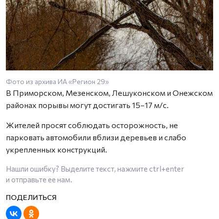
Фото из архива ИА «Регион 29»
В Приморском, Мезенском, Лешуконском и Онежском
районах порывы могут достигать 15–17 м/с.
Жителей просят соблюдать осторожность, не
парковать автомобили вблизи деревьев и слабо
укрепленных конструкций.
Нашли ошибку? Выделите текст, нажмите
ctrl+enter
и отправьте ее нам.