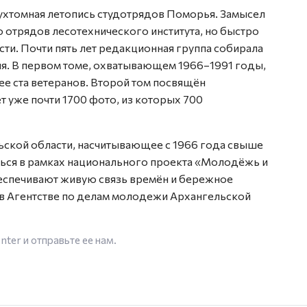
ухтомная летопись студотрядов Поморья. Замысел
ко отрядов лесотехнического института, но быстро
сти. Почти пять лет редакционная группа собирала
я. В первом томе, охватывающем 1966–1991 годы,
ее ста ветеранов. Второй том посвящён
т уже почти 1700 фото, из которых 700
ской области, насчитывающее с 1966 года свыше
ться в рамках национального проекта «Молодёжь и
беспечивают живую связь времён и бережное
в Агентстве по делам молодежи Архангельской
enter
и отправьте ее нам.