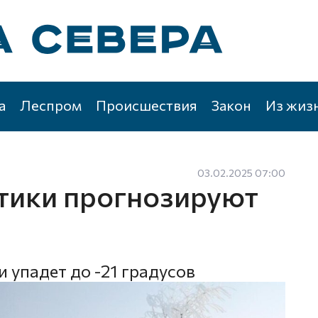
а
Леспром
Происшествия
Закон
Из жиз
03.02.2025 07:00
тики прогнозируют
 упадет до -21 градусов