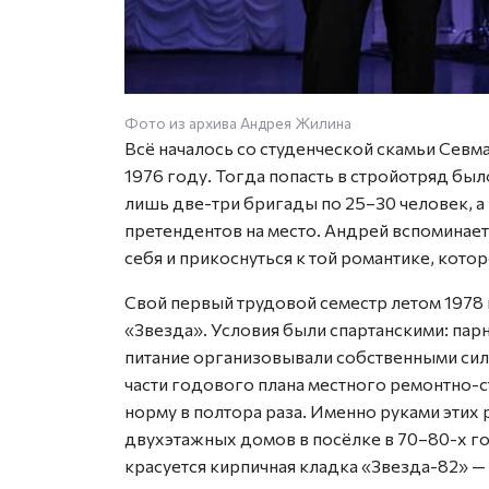
Фото из архива Андрея Жилина
Всё началось со студенческой скамьи Севм
1976 году. Тогда попасть в стройотряд бы
лишь две-три бригады по 25–30 человек, 
претендентов на место. Андрей вспоминае
себя и прикоснуться к той романтике, кот
Свой первый трудовой семестр летом 1978 
«Звезда». Условия были спартанскими: парн
питание организовывали собственными сила
части годового плана местного ремонтно-с
норму в полтора раза. Именно руками эти
двухэтажных домов в посёлке в 70–80-х го
красуется кирпичная кладка «Звезда-82» —