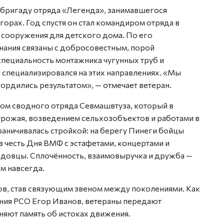
 бригаду отряда «Легенда», занимавшегося
рах. Год спустя он стал командиром отряда в
 сооружения для детского дома. По его
нания связаны с добросовестным, порой
специальность монтажника чугунных труб и
 специализировался на этих направлениях. «Мы
 гордились результатом», — отмечает ветеран.
ом сводного отряда Севмашвтуза, который в
рожая, возведением сельхозобъектов и работами в
раничивалась стройкой: на берегу Пинеги бойцы
в честь Дня ВМФ с эстафетами, концертами и
довцы. Сплочённость, взаимовыручка и дружба —
им навсегда.
ов, став связующим звеном между поколениями. Как
ния РСО Егор Иванов, ветераны передают
яют память об истоках движения.