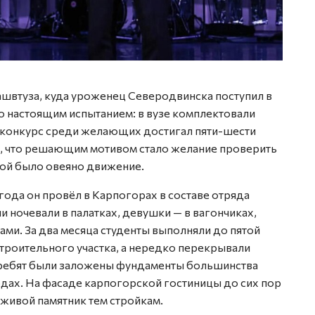
ашвтуза, куда уроженец Северодвинска поступил в
ло настоящим испытанием: в вузе комплектовали
а конкурс среди желающих достигал пяти-шести
т, что решающим мотивом стало желание проверить
орой было овеяно движение.
года он провёл в Карпогорах в составе отряда
и ночевали в палатках, девушки — в вагончиках,
ми. За два месяца студенты выполняли до пятой
троительного участка, а нередко перекрывали
х ребят были заложены фундаменты большинства
дах. На фасаде карпогорской гостиницы до сих пор
 живой памятник тем стройкам.