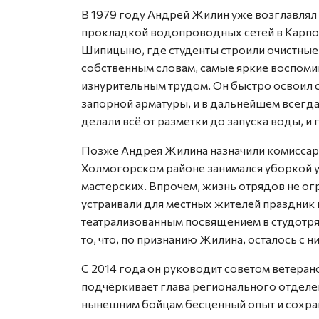
В 1979 году Андрей Жилин уже возглавлял
прокладкой водопроводных сетей в Карпого
Шипицыно, где студенты строили очистные
собственным словам, самые яркие воспоми
изнурительным трудом. Он быстро освоил 
запорной арматуры, и в дальнейшем всегда
делали всё от разметки до запуска воды, и
Позже Андрея Жилина назначили комиссар
Холмогорском районе занимался уборкой у
мастерских. Впрочем, жизнь отрядов не ог
устраивали для местных жителей праздник 
театрализованным посвящением в студотря
то, что, по признанию Жилина, осталось с н
С 2014 года он руководит советом ветеран
подчёркивает глава регионального отделе
нынешним бойцам бесценный опыт и сохран