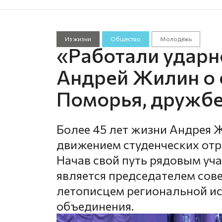
Из жизни
Общество
Молодёжь
«Работали ударно
Андрей Жилин о 
Поморья, дружбе
Более 45 лет жизни Андрея 
движением студенческих отр
Начав свой путь рядовым уча
является председателем сов
летописцем региональной и
объединения.