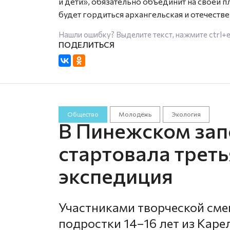
и дети», обязательно объединит на своей
будет гордиться архангельская и отечестве
Нашли ошибку? Выделите текст, нажмите
ctrl+
Общество
Молодёжь
Экология
В Пинежском зап
стартовала треть
экспедиция
Участниками творческой см
подростки 14–16 лет из Каре