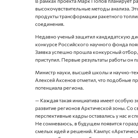
В рамках проекта Марк Попов планирует р
высокочувствительные методы анализа. Это
продукты трансформации ракетного топлив
соединения.
Недавно ученый защитил кандидатскую дис
конкурсе Российского научного фонда появ
Заявка успешно прошла конкурсный отбор, 
приступил. Первые результаты работы он п
Министр науки, высшей школы и научно-те
Алексей Аксенов отметил, что подобные п
потенциала региона.
— Каждая такая инициатива имеет особую з
развитие регионов Арктической зоны. Со с
перспективные кадры оставались у нас и с
Не сомневаюсь, в будущем появится гора
смелых идей и решений. Кампус «Арктичес