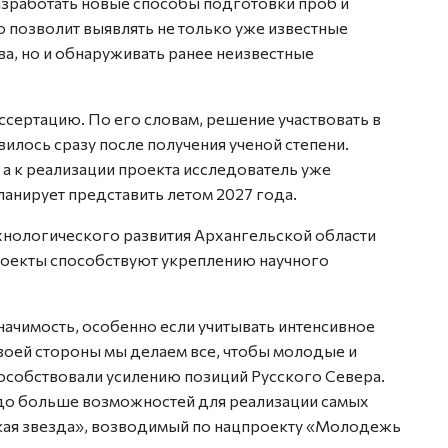
азработать новые способы подготовки проб и
 позволит выявлять не только уже известные
а, но и обнаруживать ранее неизвестные
сертацию. По его словам, решение участвовать в
илось сразу после получения ученой степени.
а к реализации проекта исследователь уже
ланирует представить летом 2027 года.
хнологического развития Архангельской области
роекты способствуют укреплению научного
начимость, особенно если учитывать интенсивное
воей стороны мы делаем все, чтобы молодые и
пособствовали усилению позиций Русского Севера.
здо больше возможностей для реализации самых
кая звезда», возводимый по нацпроекту «Молодежь