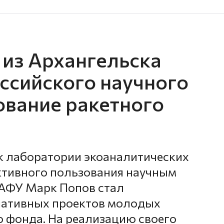
из Архангельска
оссийского научного
ование ракетного
 лаборатории экоаналитических
ктивного пользования научным
АФУ Марк Попов стал
иативных проектов молодых
о фонда. На реализацию своего