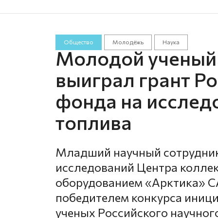
Общество
Молодёжь
Наука
Молодой ученый 
выиграл грант Р
фонда на исслед
топлива
Младший научный сотрудник
исследований Центра колле
оборудованием «Арктика» С
победителем конкурса иниц
ученых Российского научног