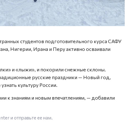
Фото:
странных студентов подготовительного курса САФУ
ана, Нигерии, Ирана и Перу активно осваивали
алки» и «лыжи», и покорили снежные склоны.
традиционные русские праздники — Новый год,
 узнать культуру России.
ии к знаниям и новым впечатлениям, — добавили
enter
и отправьте ее нам.