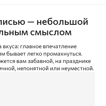
дписью — небольшой
альным смыслом
а вкуса: главное впечатление
им бывает легко промахнуться.
ажется вам забавной, на празднике
чной, непонятной или неуместной.