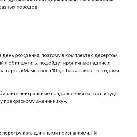
 разных поводов.
 день рождения, поэтому в комплекте с десертом
ый любит шутить, подойдут ироничные надписи:
а торт», «Маме снова 18», «Ты как вино — с годами
ыбирайте нейтральные поздравления на торт: «Будь
му прекрасному имениннику».
е перегружать длинными признаниями. На