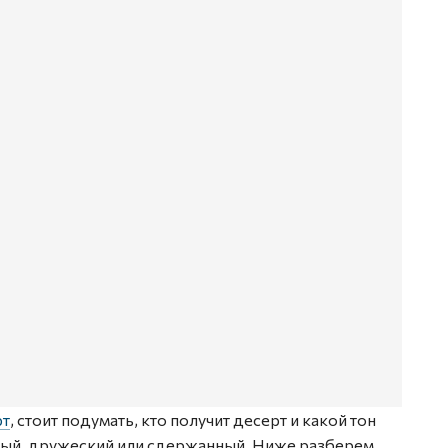
рт
, стоит подумать, кто получит десерт и какой тон
ный, дружеский или сдержанный. Ниже разберем,