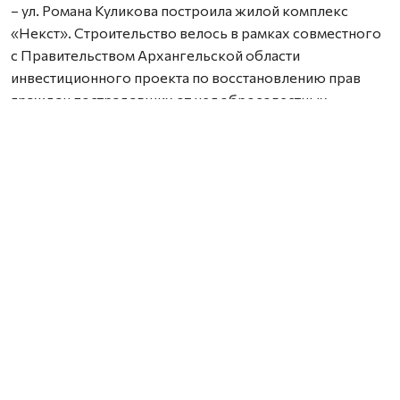
– ул. Романа Куликова построила жилой комплекс
«Некст». Строительство велось в рамках совместного
с Правительством Архангельской области
инвестиционного проекта по восстановлению прав
граждан пострадавших от недобросовестных
действий застройщиков. В соответствии с областным
законом Группа Аквилон получила в аренду данный
участок выплатил денежные компенсации дольщикам,
обманутым несколькими другими застройщиками.
Сейчас по проектам комплексного развития
территорий Группа Аквилон выполняет обязательства
по расселению за свой счет в столице Поморья и
городе корабелов 65 деревянных домов площадью
33,8 тыс. кв. м, 32 дома уже расселены. Объем затрат на
расселение составляет более 3,1 млрд. рублей. Это те
деньги, которые застройщик должен израсходовать
еще до начала строительства и получения каких-либо