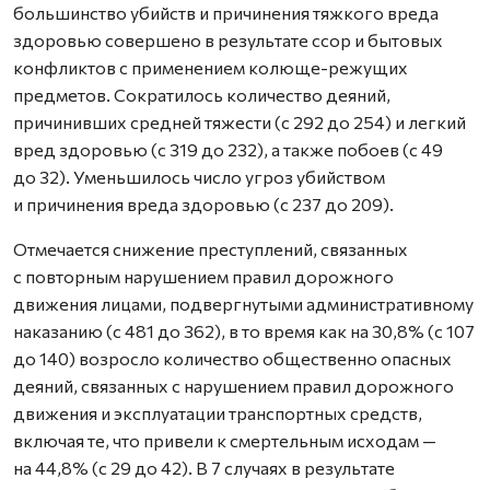
большинство убийств и причинения тяжкого вреда
здоровью совершено в результате ссор и бытовых
конфликтов с применением колюще-режущих
предметов. Сократилось количество деяний,
причинивших средней тяжести (с 292 до 254) и легкий
вред здоровью (с 319 до 232), а также побоев (с 49
до 32). Уменьшилось число угроз убийством
и причинения вреда здоровью (с 237 до 209).
Отмечается снижение преступлений, связанных
с повторным нарушением правил дорожного
движения лицами, подвергнутыми административному
наказанию (с 481 до 362), в то время как на 30,8% (с 107
до 140) возросло количество общественно опасных
деяний, связанных с нарушением правил дорожного
движения и эксплуатации транспортных средств,
включая те, что привели к смертельным исходам —
на 44,8% (с 29 до 42). В 7 случаях в результате