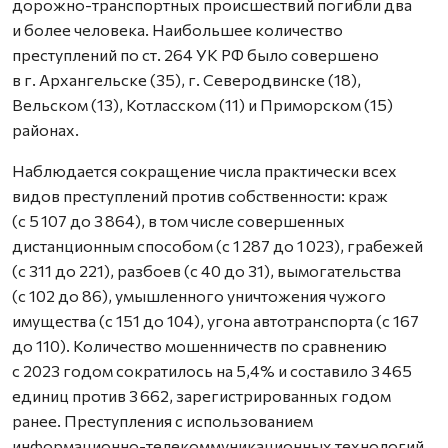
дорожно-транспортных происшествий погибли два
и более человека. Наибольшее количество
преступлений по ст. 264 УК РФ было совершено
в г. Архангельске (35), г. Северодвинске (18),
Вельском (13), Котласском (11) и Приморском (15)
районах.
Наблюдается сокращение числа практически всех
видов преступлений против собственности: краж
(с 5 107 до 3 864), в том числе совершенных
дистанционным способом (с 1 287 до 1 023), грабежей
(с 311 до 221), разбоев (с 40 до 31), вымогательства
(с 102 до 86), умышленного уничтожения чужого
имущества (с 151 до 104), угона автотранспорта (с 167
до 110). Количество мошенничеств по сравнению
с 2023 годом сократилось на 5,4% и составило 3 465
единиц против 3 662, зарегистрированных годом
ранее. Преступления с использованием
информационно-телекоммуникационных технологий