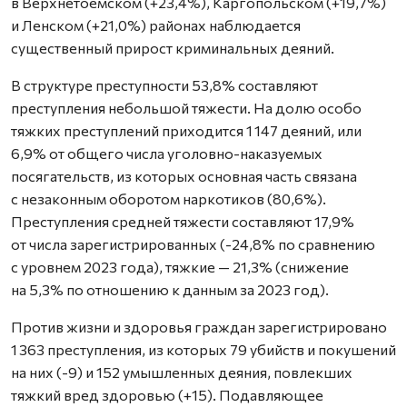
в Верхнетоемском (+23,4%), Каргопольском (+19,7%)
и Ленском (+21,0%) районах наблюдается
существенный прирост криминальных деяний.
В структуре преступности 53,8% составляют
преступления небольшой тяжести. На долю особо
тяжких преступлений приходится 1 147 деяний, или
6,9% от общего числа уголовно-наказуемых
посягательств, из которых основная часть связана
с незаконным оборотом наркотиков (80,6%).
Преступления средней тяжести составляют 17,9%
от числа зарегистрированных (-24,8% по сравнению
с уровнем 2023 года), тяжкие — 21,3% (снижение
на 5,3% по отношению к данным за 2023 год).
Против жизни и здоровья граждан зарегистрировано
1 363 преступления, из которых 79 убийств и покушений
на них (-9) и 152 умышленных деяния, повлекших
тяжкий вред здоровью (+15). Подавляющее