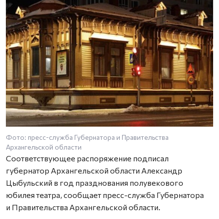
Фото: пресс-служба Губернатора и Правительства
Ф
Архангельской области
А
Соответствующее распоряжение подписал
губернатор Архангельской области Александр
Цыбульский в год празднования полувекового
юбилея театра, сообщает пресс-служба Губернатора
и Правительства Архангельской области.