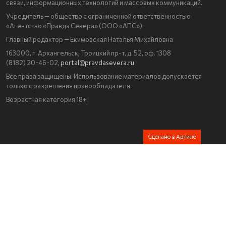
связи, информационных технологий и массовых коммуникаций.
Учредитель — общество с ограниченной ответственностью
«Агентство «Правда Севера» (ООО «АПС»).
Главный редактор — Екимовская Наталья Михайловна
163000, г. Архангельск, Троицкий пр-т, д. 52, оф. 1308
(8182) 20-46-02,
portal@pravdasevera.ru
Все права защищены. Использование материалов допускается
только с разрешения правообладателя.
Возрастная категория 18+.
Сделано в Артиле