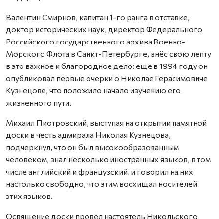
Валентин Смирнов, капитан 1-го ранга в отставке,
доктор исторических наук, директор Федерального
Российского государственного архива Военно-
Морского Флота в Санкт-Петербурге, внёс свою лепту
в это важное и благородное дело: ещё в 1994 году он
опубликовал первые очерки о Николае Герасимовиче
Кузнецове, что положило начало изучению его
жизненного пути.
Михаил Пиотровский, выступая на открытии памятной
доски в честь адмирала Николая Кузнецова,
подчеркнул, что он был высокообразованным
человеком, знал несколько иностранных языков, в том
числе английский и французский, и говорил на них
настолько свободно, что этим восхищал носителей
этих языков.
Освящение доски провёл настоятель Никольского