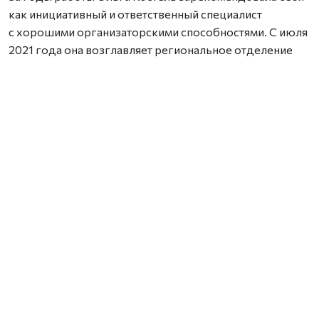
как инициативный и ответственный специалист
с хорошими организаторскими способностями. С июля
2021 года она возглавляет региональное отделение
организации.
Одно из основных направлений ее работы —
реализация социально ориентированных проектов.
Ольга Костель также занимается подготовкой
инструкторов по программе обучения первой помощи,
взаимодействует с государственными структурами
в вопросах поддержки нуждающихся категорий
граждан и участников специальной военной операции.
Региональное отделение Красного Креста под
ее руководством организует сбор гуманитарной
помощи для жителей территорий, пострадавших
в ходе СВО, и в зону специальной военной операции.
Отдельное внимание руководитель отделения уделяет